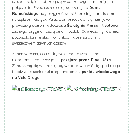
sztuka i religia spotykają się w doskonałym harmonijnym
połączeniu. Przechodząc dalej, dotrzemy do
Domu
Romańskiego
aby przyjrzeć się różnorodnym artefaktom i
narzędziom. Gotycki Pałac Lion przedstawi się nam jako
prawdziwy skarb miasteczka, a
Świątynia Marsa i Neptuna
zachwyci oryginalnością detali i ozdób. Odwiedzamy również
pozostałości miejskich fortyfikacji, które są dumnym
świadectwem dawnych czasów.
Zanim wrócimy do Polski, czeka nas jeszcze jedno
niezapomniane przeżycie –
przejazd przez Tunel
Učka
.
Zanurzymy się w mroku, aby wkrótce wyłonić się spod niego
i podziwiać spektakularną panoramę z
punktu widokowego
na
Vela
Draga
.
Biuro Podróży KROCZEK
Biuro Podróży KROCZEK