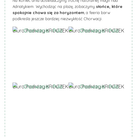
Na koniec dnia doświadczymy trochę naturalnej magii nad
Adriatykiem. Wychodząc na plażę, zobaczymy
słońce, które
spokojnie chowa się za horyzontem
, a feeria barw
podkreśla jeszcze bardziej niezwykłość Chorwacji.
Biuro Podróży KROCZEK
Biuro Podróży KROCZEK
Biuro Podróży KROCZEK
Biuro Podróży KROCZEK