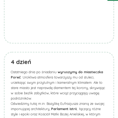
4
dzień
Ostatniego dnia po śniadaniu
wyruszymy do miasteczka
Poreč
. Urokliwa atmosfera towarzyszy mu od stuleci,
urzekając swym przytulnym i kameralnym klimatem. Ale to
stare miasto jest naprawdę diamentem tej korony, skrywając
w sobie bezlik zabytków, które wciąż przyciągają uwagę
podróżników.
Odwiedzimy tutaj m.in. Bazylikę Eufrazjusza znaną ze swojej
imponującej architektury,
Parlament Istrii
, łączący różne
style i epoki oraz Kościół Matki Bożej Anielskiej, w którym