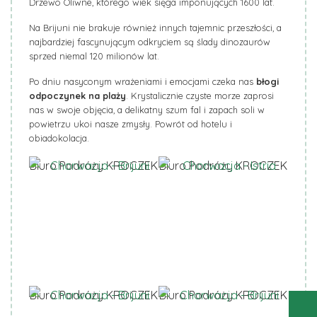
Drzewo Oliwne, którego wiek sięga imponujących 1600 lat.
Na Brijuni nie brakuje również innych tajemnic przeszłości, a
najbardziej fascynującym odkryciem są ślady dinozaurów
sprzed niemal 120 milionów lat.
Po dniu nasyconym wrażeniami i emocjami czeka nas
błogi
odpoczynek na plaży
. Krystalicznie czyste morze zaprosi
nas w swoje objęcia, a delikatny szum fal i zapach soli w
powietrzu ukoi nasze zmysły. Powrót od hotelu i
obiadokolacja.
Biuro Podróży KROCZEK
Biuro Podróży KROCZEK
Biuro Podróży KROCZEK
Biuro Podróży KROCZEK