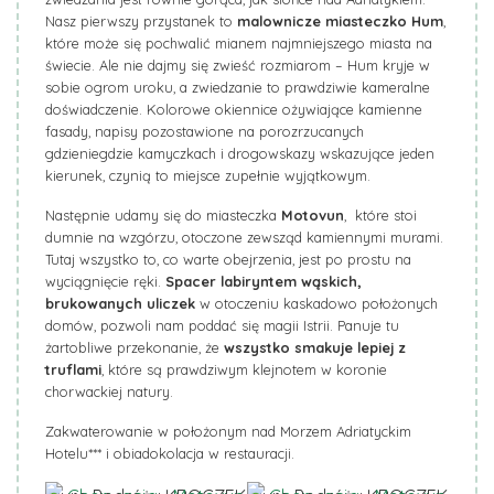
Nasz pierwszy przystanek to
malownicze miasteczko Hum
,
które może się pochwalić mianem najmniejszego miasta na
świecie. Ale nie dajmy się zwieść rozmiarom – Hum kryje w
sobie ogrom uroku, a zwiedzanie to prawdziwie kameralne
doświadczenie. Kolorowe okiennice ożywiające kamienne
fasady, napisy pozostawione na porozrzucanych
gdzieniegdzie kamyczkach i drogowskazy wskazujące jeden
kierunek, czynią to miejsce zupełnie wyjątkowym.
Następnie udamy się do miasteczka
Motovun
, które stoi
dumnie na wzgórzu, otoczone zewsząd kamiennymi murami.
Tutaj wszystko to, co warte obejrzenia, jest po prostu na
wyciągnięcie ręki.
Spacer labiryntem wąskich,
brukowanych uliczek
w otoczeniu kaskadowo położonych
domów, pozwoli nam poddać się magii Istrii. Panuje tu
żartobliwe przekonanie, że
wszystko smakuje lepiej z
truflami
, które są prawdziwym klejnotem w koronie
chorwackiej natury.
Zakwaterowanie w położonym nad Morzem Adriatyckim
Hotelu*** i obiadokolacja w restauracji.