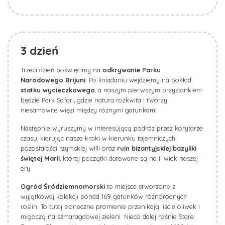
3
dzień
Trzeci dzień poświęcimy na
odkrywanie Parku
Narodowego Brijuni
. Po śniadaniu wejdziemy na pokład
statku wycieczkowego
, a naszym pierwszym przystankiem
będzie Park Safari, gdzie natura rozkwita i tworzy
niesamowite więzi między różnymi gatunkami.
Następnie wyruszymy w interesującą podróż przez korytarze
czasu, kierując nasze kroki w kierunku tajemniczych
pozostałości rzymskiej willi oraz
ruin bizantyjskiej bazyliki
świętej Marii
, której początki datowane są na II wiek naszej
ery.
Ogród Śródziemnomorski
to miejsce stworzone z
wyjątkowej kolekcji ponad 169 gatunków różnorodnych
roślin. To tutaj słoneczne promienie przenikają liście oliwek i
migoczą na szmaragdowej zieleni. Nieco dalej rośnie Stare