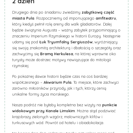
2
dzień
Drugiego dnia po śniadaniu zwiedzimy
zabytkową część
miasta Pula
. Rozpoczniemy od imponującego
amfiteatru
,
który kiedyś pełnił rolę areny dla walk gladiatorów. Dalej
będzie świątynia Augusta – ważny zabytek przypominający o
znaczeniu Imperium Rzymskiego w historii Europy. Następnie
udamy się pod
Łuk Tryumfalny Sergiuszów
, wyróżniający
się swoją znakomitą architekturą i dbałością o szczegóły oraz
zachwycimy się
Bramą Herkulesa
, na której wprawne oko
turysty może dostrzec motywy nawiązujące do mitologii
rzymskiej.
Po pokaźnej dawce historii będzie czas na coś bardziej
współczesnego –
Akwarium Pula.
To miejsce, które zachwyci
zarówno miłośników przyrody, jak i tych, którzy cenią
unikalne formy życia morskiego.
Nasza podróż nie byłaby kompletna bez wizyty na
punkcie
widokowym przy Kanale Limskim
. Można stąd podziwiać
krajobrazy zielonych wzgórz, malowniczych klifów i
turkusowych wód. Powrót od hotelu i obiadokolacja.