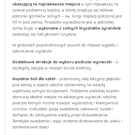
ukazującą te najciekawsze miejsca
w tym największą na
świecie podziemną kaplicę, w której znajdują się relikwie
patronki górników solnych – św. Kingi. Kaplica położona jest
101 m pod ziemią. Posadzka wyrzeźbiona jest w jednolitej
solnej bryle, a
wykonane z solnych kryształów żyrandole
zwieszają się nad głowami turystów.
W godzinach popołudniowych powrót do miejsca wyjazdu i
zakończenie wycieczki.
Dodatkowe atrakcje do wyboru podczas wycieczki
– o
szczegóły zapytaj w naszym biurze podróży.
Kopalnia Soli dla szkół
– przenosimy salę lekcyjną głęboko
pod ziemię, a zajęcia szkolne zamieniamy na wesołą
wędrówkę solnymi korytarzami. Podziemia wielickiej kopalni
stanowią idealne miejsce na edukacyjne wycieczki szkolne,
podczas których można rozwijać wyobraźnię i kreatywność
uczniów, rozbudzać pasję zwiedzania, ciekawość świata i
zachęcać do zdobywania wiedzy przez doświadczenie.
Tematyka zwiedzania i zajęć zostanie dostosowana do wieku i
zainteresowań dzieci.