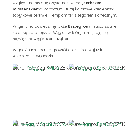
względu na historię często nazywane
„serbskim
miasteczkiem”
. Zobaczymy tutaj kolorowe kamieniczki,
zabytkowe cerkwie i Templom tér z zegarem słonecznym.
W tym dniu odwiedzimy także
Esztegrom
, miasto zwane
kolebką europejskich Węgier, w którym znajduję się
największa węgierska bazylika.
W godzinach nocnych powrót do miejsca wyjazdu i
zakończenie wycieczki.
Biuro Podróży KROCZEK
Biuro Podróży KROCZEK
Biuro Podróży KROCZEK
Biuro Podróży KROCZEK