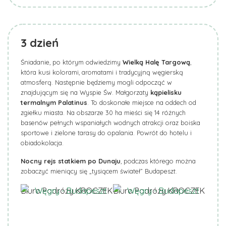
3
dzień
Śniadanie, po którym odwiedzimy
Wielką Halę Targową
,
która kusi kolorami, aromatami i tradycyjną węgierską
atmosferą. Następnie będziemy mogli odpocząć w
znajdującym się na Wyspie Św. Małgorzaty
kąpielisku
termalnym
Palatinus
. To doskonałe miejsce na oddech od
zgiełku miasta. Na obszarze 30 ha mieści się 14 różnych
basenów pełnych wspaniałych wodnych atrakcji oraz boiska
sportowe i zielone tarasy do opalania. Powrót do hotelu i
obiadokolacja.
Nocny rejs statkiem po Dunaju
, podczas którego można
zobaczyć mieniący się „tysiącem świateł” Budapeszt.
Biuro Podróży KROCZEK
Biuro Podróży KROCZEK