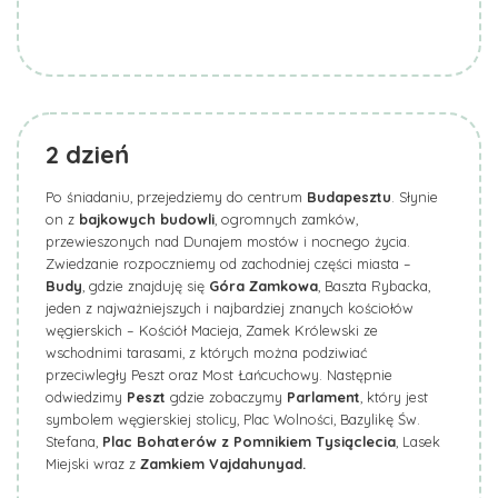
2
dzień
Po śniadaniu, przejedziemy do centrum
Budapesztu
. Słynie
on z
bajkowych budowli
, ogromnych zamków,
przewieszonych nad Dunajem mostów i nocnego życia.
Zwiedzanie rozpoczniemy od zachodniej części miasta –
Budy
, gdzie znajduję się
Góra Zamkowa
, Baszta Rybacka,
jeden z najważniejszych i najbardziej znanych kościołów
węgierskich – Kościół Macieja, Zamek Królewski ze
wschodnimi tarasami, z których można podziwiać
przeciwległy Peszt oraz Most Łańcuchowy. Następnie
odwiedzimy
Peszt
gdzie zobaczymy
Parlament
, który jest
symbolem węgierskiej stolicy, Plac Wolności, Bazylikę Św.
Stefana,
Plac Bohaterów z Pomnikiem Tysiąclecia
, Lasek
Miejski wraz z
Zamkiem
Vajdahunyad
.