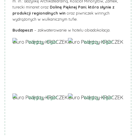
m. in.: Bazylikę Archikatedralną, Kościół Minorytów, Zamek,
turecki minaret oraz
Dolinę Pięknej Pani
,
która słynie z
produkcji regionalnych win
oraz piwniczek winnych
wydrążonych w wulkanicznym tufie.
Budapeszt
– zakwaterowanie w hotelu obiadokolacja.
Biuro Podróży KROCZEK
Biuro Podróży KROCZEK
Biuro Podróży KROCZEK
Biuro Podróży KROCZEK