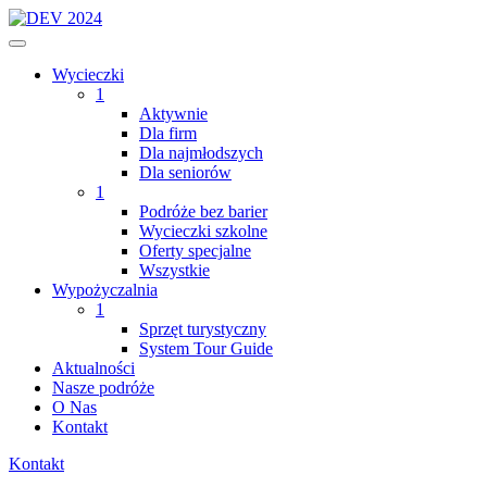
Wycieczki
1
Aktywnie
Dla firm
Dla najmłodszych
Dla seniorów
1
Podróże bez barier
Wycieczki szkolne
Oferty specjalne
Wszystkie
Wypożyczalnia
1
Sprzęt turystyczny
System Tour Guide
Aktualności
Nasze podróże
O Nas
Kontakt
Kontakt