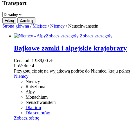
Transport
Strona główna
/
Miejsce
/
Niemcy
/ Neuschwanstein
Zobacz szczegóły
Zobacz szczegóły
Bajkowe zamki i alpejskie krajobrazy
Cena od:
1 989,00
zł
Ilość dni:
4
Przygotujcie się na wyjątkową podróż do Niemiec, kraju pełne
Niemcy
Niemcy
Ratyzbona
Alpy
Monachium
Neuschwanstein
Dla firm
Dla seniorów
Zobacz ofertę