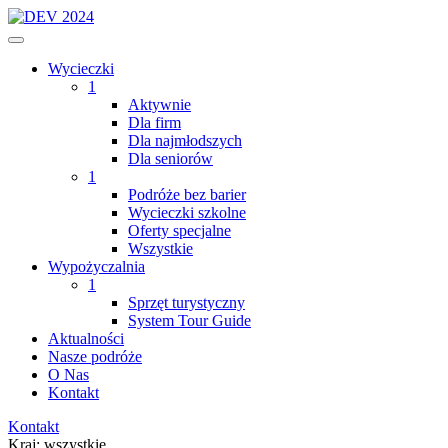
Wycieczki
1
Aktywnie
Dla firm
Dla najmłodszych
Dla seniorów
1
Podróże bez barier
Wycieczki szkolne
Oferty specjalne
Wszystkie
Wypożyczalnia
1
Sprzęt turystyczny
System Tour Guide
Aktualności
Nasze podróże
O Nas
Kontakt
Kontakt
Kraj:
wszystkie